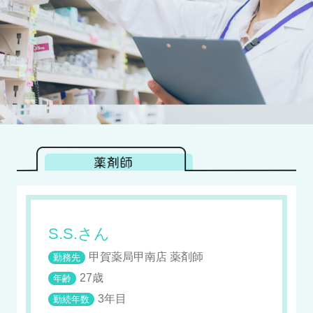
S.S.さん
甲賀薬局甲南店 薬剤師
勤務先
27歳
年齢
3年目
勤続年数