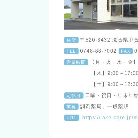
〒520-3432 滋賀県甲
住所
0748-88-7002
0
TEL
FAX
【月・火・水・金】9:
営業時間
【木】9:00～17:0
【土】9:00～12:3
日曜・祝日・年末年
定休日
調剤薬局、一般薬販
業種
https://lake-care.jp/m
URL