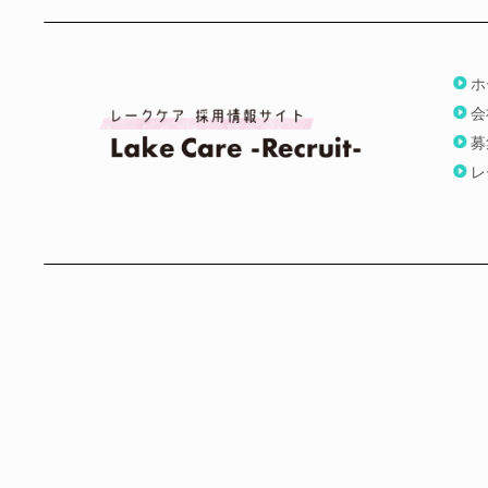
ホ
会
募
レ